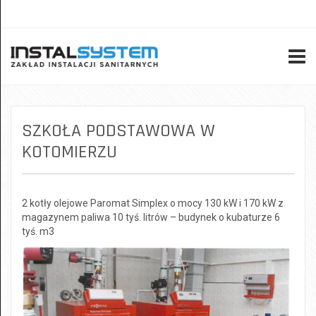
Zadzwoń do nas:
52 371 70
01
SZKOŁA PODSTAWOWA W
KOTOMIERZU
2 kotły olejowe Paromat Simplex o mocy 130 kW i 170 kW z
magazynem paliwa 10 tyś. litrów – budynek o kubaturze 6
tyś. m3